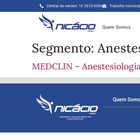
Central de vendas: 16 3610-6066
Trabalhe conosco
Quem Somos
Segmento:
Aneste
MEDCLIN – Anestesiologi
Quem Som