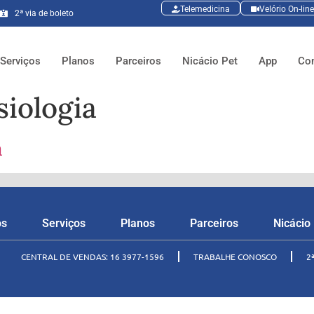
Telemedicina
Velório On-line
2ª via de boleto
Serviços
Planos
Parceiros
Nicácio Pet
App
Co
siologia
a
os
Serviços
Planos
Parceiros
Nicácio
CENTRAL DE VENDAS: 16 3977-1596
TRABALHE CONOSCO
2